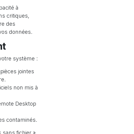
pacité à
s critiques,
ire des
 vos données.
nt
 votre système :
pièces jointes
re.
iciels non mis à
emote Desktop
es contaminés.
sans fichier »,