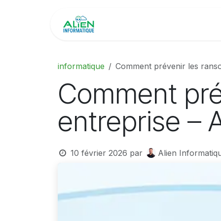
Se rendre au contenu
À propos
Expertise
informatique
Comment prévenir les ranso
Comment prév
entreprise – 
10 février 2026
par
Alien Informatiq