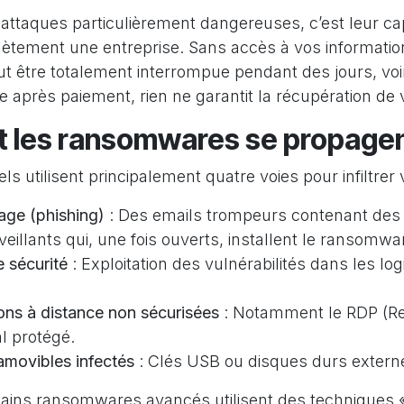
attaques particulièrement dangereuses, c’est leur ca
ètement une entreprise. Sans accès à vos information
eut être totalement interrompue pendant des jours, vo
après paiement, rien ne garantit la récupération de
les ransomwares se propage
ls utilisent principalement quatre voies pour infiltrer
ge (phishing)
: Des emails trompeurs contenant des 
veillants qui, une fois ouverts, installent le ransomwa
e sécurité
: Exploitation des vulnérabilités dans les log
ons à distance non sécurisées
: Notamment le RDP (R
l protégé.
amovibles infectés
: Clés USB ou disques durs extern
rtains ransomwares avancés utilisent des techniques « 