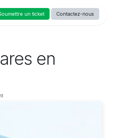
Soumettre un ticket
Contactez-nous
RIÈRES
Blog
Accueil
Formation
Pos
ares en
nt