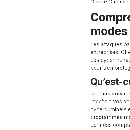
Centre Canadien
Compre
modes 
Les attaques p
entreprises. Ch
ces cybermenace
pour s’en proté
Qu’est-c
Un ransomware (
l’accès à vos don
cybercriminels 
programmes malv
données comptab