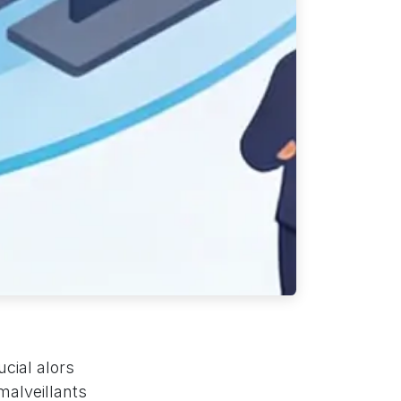
cial alors
malveillants