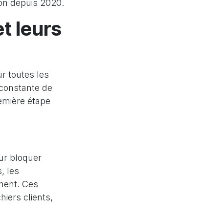
on depuis 2020.
t leurs
 toutes les
 constante de
emière étape
ur bloquer
, les
ment. Ces
iers clients,