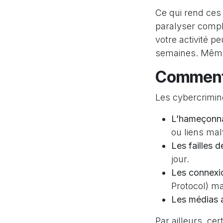
Ce qui rend ces 
paralyser compl
votre activité p
semaines. Même 
Comment 
Les cybercrimine
L’hameçonna
ou liens mal
Les failles d
jour.
Les connexi
Protocol) ma
Les médias 
Par ailleurs, ce