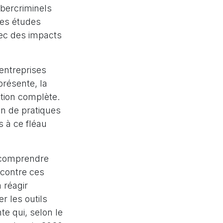
ybercriminels
nes études
vec des impacts
entreprises
résente, la
tion complète.
n de pratiques
s à ce fléau
à comprendre
 contre ces
 réagir
r les outils
te qui, selon le