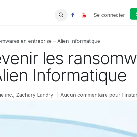
Nos services
Témoignages
Se connecter
F.A.Q
CAR
mwares en entreprise – Alien Informatique
enir les ransomw
Alien Informatique
ue inc., Zachary Landry
| Aucun commentaire pour l'insta