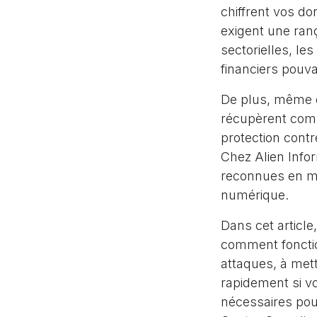
chiffrent vos do
exigent une ran
sectorielles, l
financiers pouva
De plus, même 
récupèrent comp
protection cont
Chez Alien Info
reconnues en mat
numérique.
Dans cet articl
comment fonctio
attaques, à met
rapidement si vo
nécessaires pour